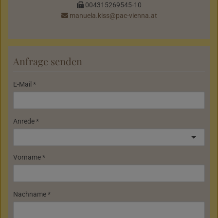
004315269545-10
manuela.kiss@pac-vienna.at
Anfrage senden
E-Mail
Anrede
Vorname
Nachname