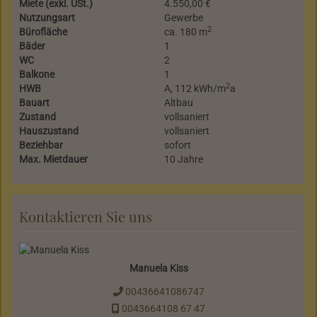
Miete (exkl. USt.)
4.550,00 €
Nutzungsart
Gewerbe
2
Bürofläche
ca. 180 m
Bäder
1
WC
2
Balkone
1
2
HWB
A, 112 kWh/m
a
Bauart
Altbau
Zustand
vollsaniert
Hauszustand
vollsaniert
Beziehbar
sofort
Max. Mietdauer
10 Jahre
Kontaktieren Sie uns
Manuela Kiss
00436641086747
0043664108 67 47